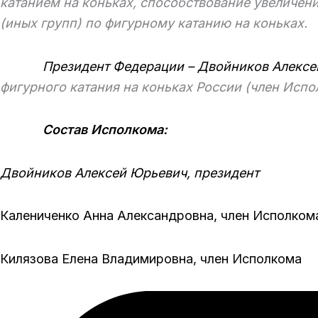
катанием на коньках, способствование увеличен
(иных групп) по фигурному катанию на коньках.
Президент Федерации – Двойников Алексе
фигурного катания на коньках России (член Испо
Состав Исполкома:
Двойников Алексей Юрьевич, президент
Калениченко Анна Александровна, член Исполком
Килязова Елена Владимировна, член Исполк