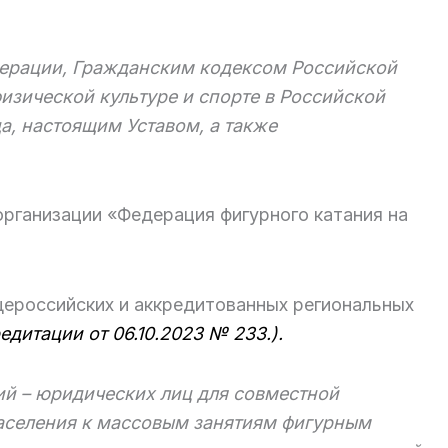
ерации, Гражданским кодексом Российской
изической культуре и спорте в Российской
, настоящим Уставом, а также
ганизации «Федерация фигурного катания на
щероссийских и аккредитованных региональных
редитации
от 0
6
.1
0
.202
3
№
233.).
й – юридических лиц для совместной
аселения к массовым занятиям фигурным