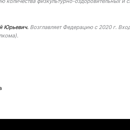
ию количества физкультурно-оздоровительных и с
й Юрьевич.
Возглавляет Федерацию с 2020 г. Вхо
лкома).
а
ома